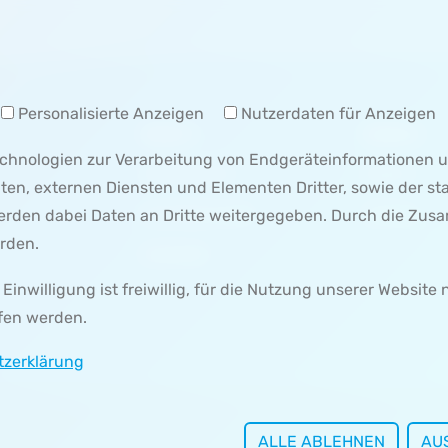
Personalisierte Anzeigen
Nutzerdaten für Anzeigen
MENÜ 1
MENÜ 2
Technologien zur Verarbeitung von Endgeräteinformationen
IMPRESSUM
SEITE 1
lten, externen Diensten und Elementen Dritter, sowie der s
DATENSCHUTZ
SEITE 2
werden dabei Daten an Dritte weitergegeben. Durch die Zu
rden.
KONTAKT
inwilligung ist freiwillig, für die Nutzung unserer Website 
fen werden.
tzerklärung
ALLE ABLEHNEN
AU