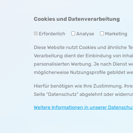
Tagesansicht
Cookies und Datenverarbeitung
Erforderlich
Analyse
Marketing
Diese Website nutzt Cookies und ähnliche 
Verarbeitung dient der Einbindung von Inha
+49 123 45678 9
personalisierten Werbung. Je nach Dienst 
info
@
example
.
com
möglicherweise Nutzungsprofile gebildet we
Herrleinstr. 31, 63739 Aschaffenburg
Hierfür benötigen wie Ihre Zustimmung. Ihre E
Seite "Datenschutz" abgelehnt oder widerru
Weitere Informationen in unserer Datenschu
© 2026 Musterunternehmen GmbH