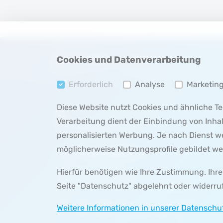
Startseite
Cookies und Datenverarbeitung
Container
Infoboxes
Erforderlich
Analyse
Marketin
Diese Website nutzt Cookies und ähnliche 
Verarbeitung dient der Einbindung von Inha
personalisierten Werbung. Je nach Dienst 
möglicherweise Nutzungsprofile gebildet we
+49 123 45678 9
info
@
example
.
com
Hierfür benötigen wie Ihre Zustimmung. Ihre E
Herrleinstr. 31, 63739 Aschaffenburg
Seite "Datenschutz" abgelehnt oder widerru
Weitere Informationen in unserer Datenschu