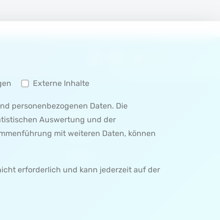
Auf Facebook teilen
Auf Twitter teilen
Auf LinkedIn teilen
Auf XING teilen
gen
Externe Inhalte
 und personenbezogenen Daten. Die
MENÜ 3
tatistischen Auswertung und der
sammenführung mit weiteren Daten, können
SEITE 3
SEITE 4
nicht erforderlich und kann jederzeit auf der