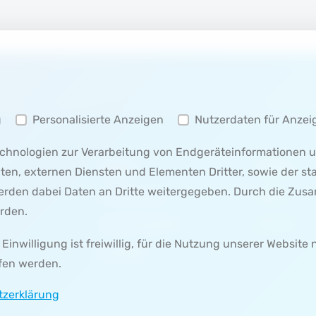
g
Personalisierte Anzeigen
Nutzerdaten für Anzei
Technologien zur Verarbeitung von Endgeräteinformationen
MENÜ 1
MENÜ 2
lten, externen Diensten und Elementen Dritter, sowie der s
werden dabei Daten an Dritte weitergegeben. Durch die Zu
IMPRESSUM
SEITE 1
rden.
DATENSCHUTZ
SEITE 2
inwilligung ist freiwillig, für die Nutzung unserer Website 
KONTAKT
fen werden.
tzerklärung