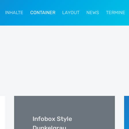
INHALTE
CONTAINER
LAYOUT
NEWS
TERMINE
Infobox Style
Dunkelgrau