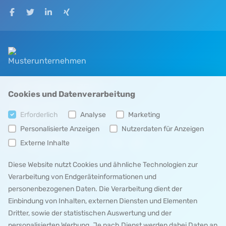
Auf Facebook teilen
Auf Twitter teilen
Auf LinkedIn teilen
Auf XING teilen
+49 123 45678 9
Cookies und Datenverarbeitung
info
@
example
.
com
Erforderlich
Analyse
Marketing
Herrleinstr. 31, 63739 Aschaffenburg
Personalisierte Anzeigen
Nutzerdaten für Anzeigen
Externe Inhalte
Diese Website nutzt Cookies und ähnliche Technologien zur
MENÜ 1
Verarbeitung von Endgeräteinformationen und
personenbezogenen Daten. Die Verarbeitung dient der
IMPRESSUM
Einbindung von Inhalten, externen Diensten und Elementen
DATENSCHUTZ
Dritter, sowie der statistischen Auswertung und der
personalisierten Werbung. Je nach Dienst werden dabei Daten an