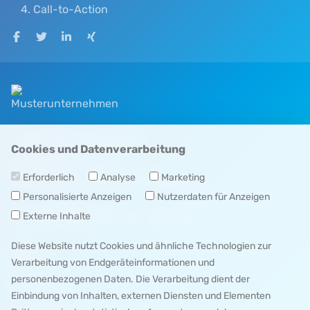
Call-to-Action
Auf Facebook teilen
Auf Twitter teilen
Auf LinkedIn teilen
Auf XING teilen
+49 123 45678 9
Cookies und Datenverarbeitung
info
@
example
.
com
Erforderlich
Analyse
Marketing
Herrleinstr. 31, 63739 Aschaffenburg
Personalisierte Anzeigen
Nutzerdaten für Anzeigen
Externe Inhalte
Diese Website nutzt Cookies und ähnliche Technologien zur
MENÜ 1
Verarbeitung von Endgeräteinformationen und
personenbezogenen Daten. Die Verarbeitung dient der
IMPRESSUM
Einbindung von Inhalten, externen Diensten und Elementen