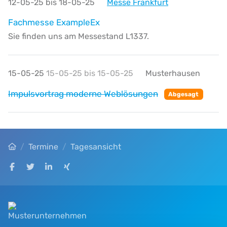
12-05-25 bis 18-05-25
Messe Frankfurt
Fachmesse ExampleEx
Sie finden uns am Messestand L1337.
15-05-25
15-05-25 bis 15-05-25
Musterhausen
Impulsvortrag moderne Weblösungen
Abgesagt
Startseite
Termine
Tagesansicht
Auf Facebook teilen
Auf Twitter teilen
Auf LinkedIn teilen
Auf XING teilen