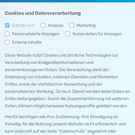
+49 123 45678 9
Cookies und Datenverarbeitung
info
@
example
.
com
Erforderlich
Analyse
Marketing
Herrleinstr. 31, 63739 Aschaffenburg
Personalisierte Anzeigen
Nutzerdaten für Anzeigen
Externe Inhalte
Diese Website nutzt Cookies und ähnliche Technologien zur
MENÜ 1
Verarbeitung von Endgeräteinformationen und
personenbezogenen Daten. Die Verarbeitung dient der
IMPRESSUM
Einbindung von Inhalten, externen Diensten und Elementen
DATENSCHUTZ
Dritter, sowie der statistischen Auswertung und der
personalisierten Werbung. Je nach Dienst werden dabei Daten an
KONTAKT
Dritte weitergegeben. Durch die Zusammenführung mit weiteren
Daten, können möglicherweise Nutzungsprofile gebildet werden.
MENÜ 2
Hierfür benötigen wie Ihre Zustimmung. Ihre Einwilligung ist
freiwillig, für die Nutzung unserer Website nicht erforderlich und
SEITE 1
kann jederzeit auf der Seite "Datenschutz" abgelehnt oder